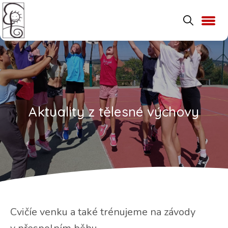
Aktuality z tělesné výchovy
Cvičíe venku a také trénujeme na závody