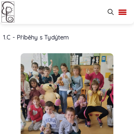
1.C - Příběhy s Tydýtem